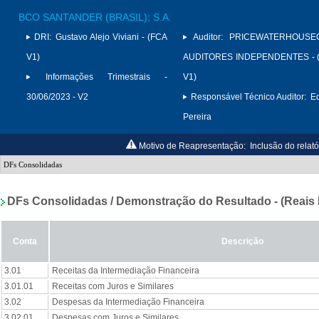
BCO SANTANDER (BRASIL); S.A.
DRI:
Gustavo Alejo Viviani - (FCA
Auditor:
PRICEWATERHOUSE
V1)
AUDITORES INDEPENDENTES - (
Informações Trimestrais -
V1)
30/06/2023 - V2
Responsável Técnico Auditor:
Ed
Pereira
Motivo de Reapresentação:
Inclusão do relató