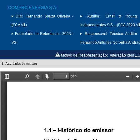
COMERC ENERGIA S.A.
DRI:
Fernando Souza Oliveira -
Auditor:
Ernst & Young A
(FCA V1)
Independentes S.S. - (FCA 2023 V
Formulário de Referência - 2023 -
Responsável Técnico Auditor:
V3
Fernando Antunes Noronha Andra
Motivo de Reapresentação:
Alteração item 1.1