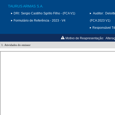
TAURUS ARMAS S.A.
DRI:
Sergio Castilho Sgrillo Filho - (FCA V1)
Auditor:
Deloit
Formulário de Referência - 2023 - V4
(FCA 2023 V1)
Responsável Téc
Motivo de Reapresentação:
Altera