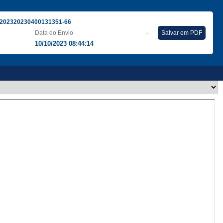
202320230400131351-66
Data do Envio
-
Salvar em PDF
10/10/2023 08:44:14