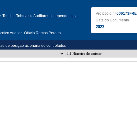
Protocolo nº
006173FRE
te Touche Tohmatsu Auditores Independentes -
Data do Documento
2023
nico Auditor:
Otávio Ramos Pereira
ção de posição acionária do controlador.