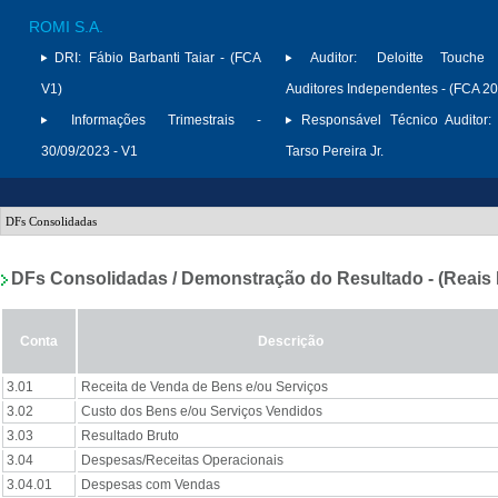
ROMI S.A.
DRI:
Fábio Barbanti Taiar - (FCA
Auditor:
Deloitte Touche
V1)
Auditores Independentes - (FCA 2
Informações Trimestrais -
Responsável Técnico Auditor:
30/09/2023 - V1
Tarso Pereira Jr.