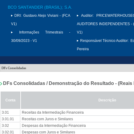
BCO SANTANDER (BRASIL); S.A.
DRI:
Gustavo Alejo Viviani - (FCA
Auditor:
PRICEWATERHOUSE
V1)
AUDITORES INDEPENDENTES - (
Informações Trimestrais -
V1)
30/09/2023 - V1
Responsável Técnico Auditor:
Ed
Pereira