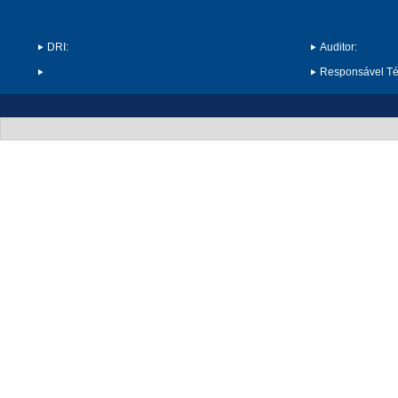
DRI:
Auditor:
Responsável Téc