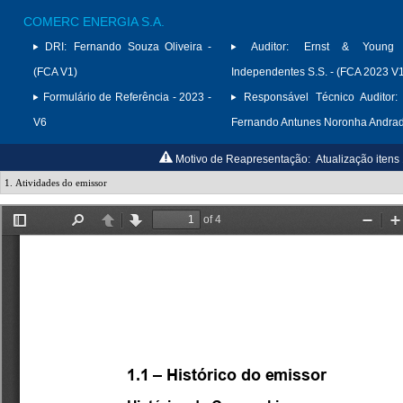
COMERC ENERGIA S.A.
DRI:
Fernando Souza Oliveira -
Auditor:
Ernst & Young A
(FCA V1)
Independentes S.S. - (FCA 2023 V
Formulário de Referência - 2023 -
Responsável Técnico Auditor:
V6
Fernando Antunes Noronha Andra
Motivo de Reapresentação:
Atualização itens 