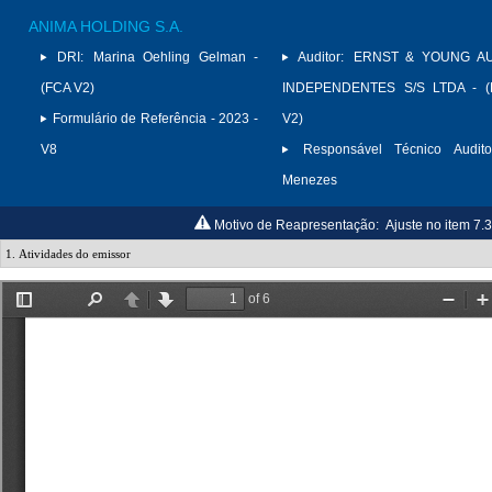
ANIMA HOLDING S.A.
DRI:
Marina Oehling Gelman -
Auditor:
ERNST & YOUNG A
(FCA V2)
INDEPENDENTES S/S LTDA - (
Formulário de Referência - 2023 -
V2)
V8
Responsável Técnico Audito
Menezes
Motivo de Reapresentação:
Ajuste no item 7.3