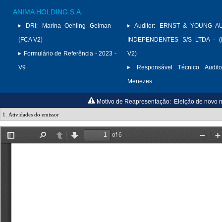
ANIMA HOLDING S.A.
DRI:
Marina Oehling Gelman -
Auditor:
ERNST & YOUNG A
(FCA V2)
INDEPENDENTES S/S LTDA - (
Formulário de Referência - 2023 -
V2)
V9
Responsável Técnico Audito
Menezes
Motivo de Reapresentação:
Eleição de novo 