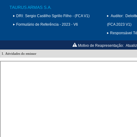
TAURUS ARMAS S.A.
DRI:
Sergio Castilho Sgrillo Filho - (FCA V1)
Auditor:
Deloit
Formulário de Referência - 2023 - V6
(FCA 2023 V1)
Responsável Téc
Motivo de Reapresentação:
Atualiz