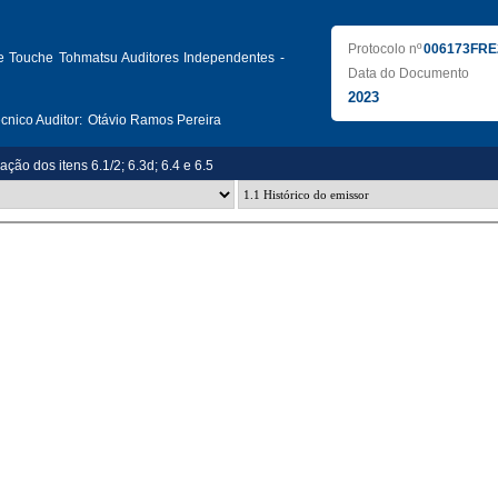
Protocolo nº
006173FRE
te Touche Tohmatsu Auditores Independentes -
Data do Documento
2023
nico Auditor:
Otávio Ramos Pereira
ação dos itens 6.1/2; 6.3d; 6.4 e 6.5