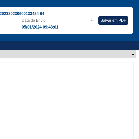
202320230600133424-64
Data do Envio
-
Salvar em PDF
05/01/2024 09:43:01