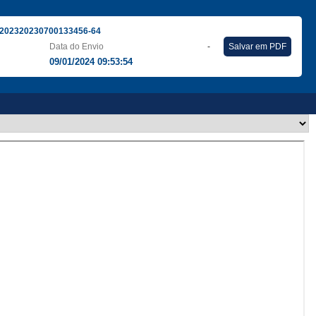
202320230700133456-64
Data do Envio
-
Salvar em PDF
09/01/2024 09:53:54