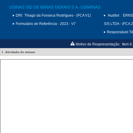
USINAS SID DE MINAS GERAIS S.A.-USIMINAS
DRI:
Thiago da Fonseca Rodrigues - (FCA V1)
Auditor:
ERNS
Formulário de Referência - 2023 - V7
S/S LTDA - (FCA 
Responsável Téc
Motivo de Reapresentação:
Item 6