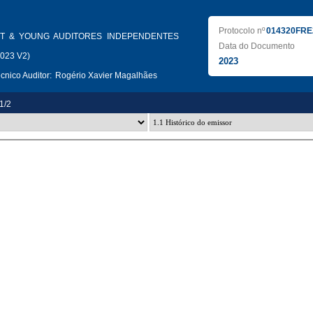
Protocolo nº
014320FRE
T & YOUNG AUDITORES INDEPENDENTES
Data do Documento
2023 V2)
2023
nico Auditor:
Rogério Xavier Magalhães
.1/2