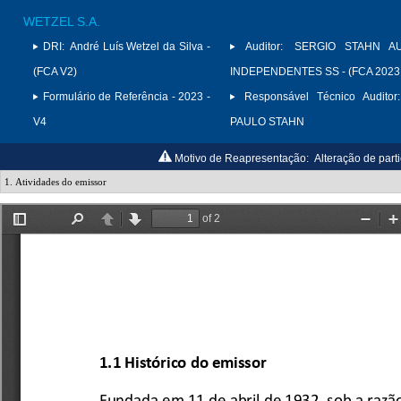
WETZEL S.A.
DRI:
André Luís Wetzel da Silva -
Auditor:
SERGIO STAHN A
(FCA V2)
INDEPENDENTES SS - (FCA 2023
Formulário de Referência - 2023 -
Responsável Técnico Auditor:
V4
PAULO STAHN
Motivo de Reapresentação:
Alteração de parti