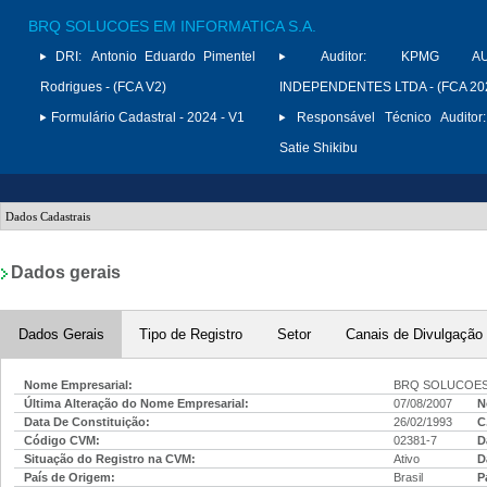
BRQ SOLUCOES EM INFORMATICA S.A.
DRI:
Antonio Eduardo Pimentel
Auditor:
KPMG AUD
Rodrigues - (FCA V2)
INDEPENDENTES LTDA - (FCA 20
Formulário Cadastral - 2024 - V1
Responsável Técnico Auditor:
Satie Shikibu