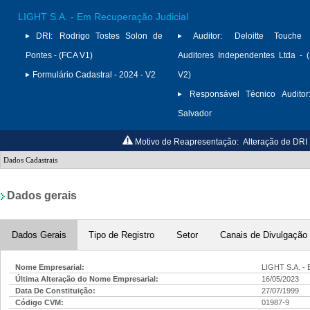
LIGHT S.A. - Em Recuperação Judicial
DRI:
Rodrigo Tostes Solon de
Auditor:
Deloitte Touche
Pontes - (FCA V1)
Auditores Independentes Ltda -
Formulário Cadastral - 2024 - V2
V2)
Responsável Técnico Auditor
Salvador
Motivo de Reapresentação:
Alteração de DRI