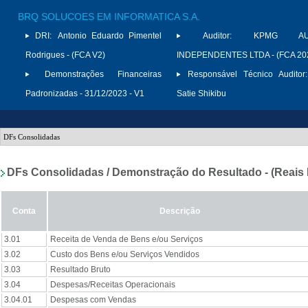
BRQ SOLUCOES EM INFORMATICA S.A.
DRI:
Antonio Eduardo Pimentel
Auditor:
KPMG AUD
Rodrigues - (FCA V2)
INDEPENDENTES LTDA - (FCA 20
Demonstrações Financeiras
Responsável Técnico Auditor:
Padronizadas - 31/12/2023 - V1
Satie Shikibu