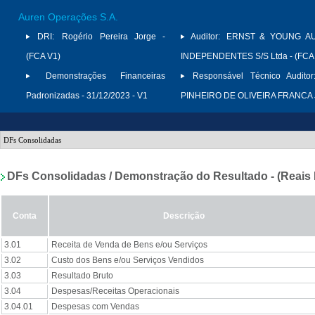
Auren Operações S.A.
DRI:
Rogério Pereira Jorge -
Auditor:
ERNST & YOUNG A
(FCA V1)
INDEPENDENTES S/S Ltda - (FCA
Demonstrações Financeiras
Responsável Técnico Auditor
Padronizadas - 31/12/2023 - V1
PINHEIRO DE OLIVEIRA FRANCA