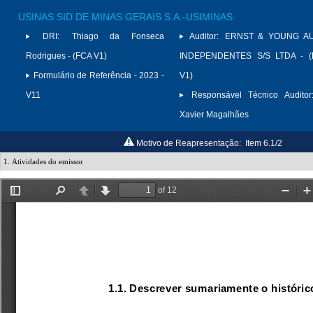
USINAS SID DE MINAS GERAIS S.A.-USIMINAS
DRI:
Thiago da Fonseca
Auditor:
ERNST & YOUNG A
Rodrigues - (FCA V1)
INDEPENDENTES S/S LTDA - (
Formulário de Referência - 2023 -
V1)
V11
Responsável Técnico Auditor
Xavier Magalhães
Motivo de Reapresentação:
Item 6.1/2