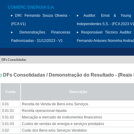
COMERC ENERGIA S.A.
DRI:
Fernando Souza Oliveira -
Auditor:
Ernst & Young A
(FCA V1)
Independentes S.S. - (FCA 2023 V
Demonstrações Financeiras
Responsável Técnico Auditor:
Padronizadas - 31/12/2023 - V1
Fernando Antunes Noronha Andra