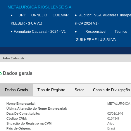
METALURGICA RIOSULENSE S.A.
DRI:
ORNELIO GUILMAR
Auditor:
VGA Auditores Indepe
KLEBER - (FCA V1)
(FCA 2024 V1)
Formulário Cadastral - 2024 - V1
Responsável Técnico 
GUILHERME LUIS SILVA