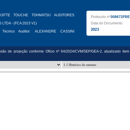
LOITTE TOUCHE TOHMATSU AUDITORES
Protocolo nº
008672FRE
LTDA - (FCA 2023 V1)
Data do Documento
2023
 Técnico Auditor:
ALEXANDRE CASSINI
usão de projeção conforme Ofício nº 64/2024/CVM/SEP/GEA-2, atualizado item