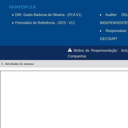
IGUATEMI S.A.
DRI:
Guido Barbosa de Oliveira - (FCA V1)
Auditor:
DE
Formulário de Referência - 2023 - V12
INDEPENDENTES 
Responsável
DECOURT
Motivo de Reapresentação:
Incl
Companhia.