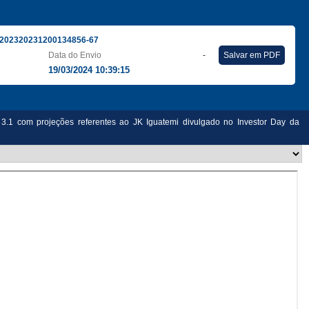
202320231200134856-67
Data do Envio
-
Salvar em PDF
19/03/2024 10:39:15
 3.1 com projeções referentes ao JK Iguatemi divulgado no Investor Day da