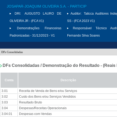
JOSAPAR-JOAQUIM OLIVEIRA S.A. - PARTICIP
DRI:
AUGUSTO LAURO DE
Auditor:
Taticca Auditores Ind
OLIVEIRA JR - (FCA V1)
SS - (FCA 2023 V1)
Demonstrações Financeiras
Responsável Técnico Audit
Padronizadas - 31/12/2023 - V1
Fernando Silva Soares