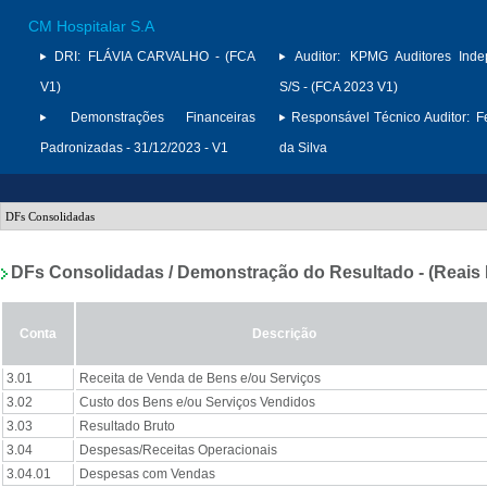
CM Hospitalar S.A
DRI:
FLÁVIA CARVALHO - (FCA
Auditor:
KPMG Auditores Inde
V1)
S/S - (FCA 2023 V1)
Demonstrações Financeiras
Responsável Técnico Auditor:
F
Padronizadas - 31/12/2023 - V1
da Silva