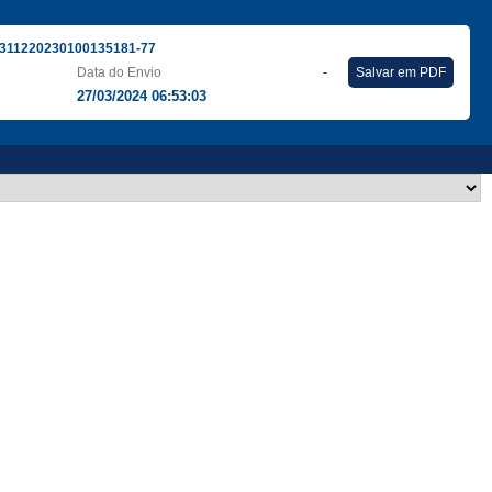
311220230100135181-77
Data do Envio
-
Salvar em PDF
27/03/2024 06:53:03