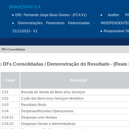
BRADESPAR S.A.
DRI:
Fernando Jorge Buso Gomes - (FCA V1)
Auditor:
P
Demonstrações Financeiras Padronizadas -
INDEPENDENTES 
31/12/2023 - V1
Responsável Téc