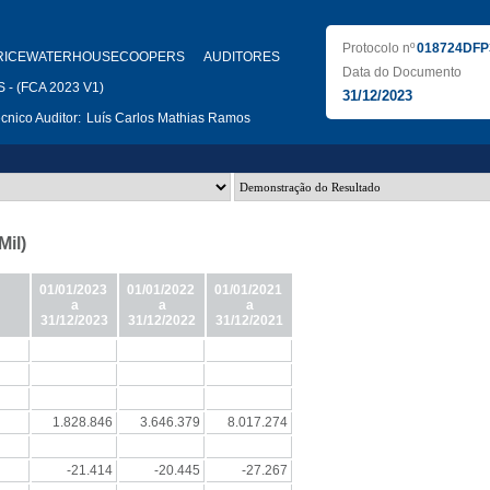
Protocolo nº
018724DFP
RICEWATERHOUSECOOPERS AUDITORES
Data do Documento
- (FCA 2023 V1)
31/12/2023
nico Auditor:
Luís Carlos Mathias Ramos