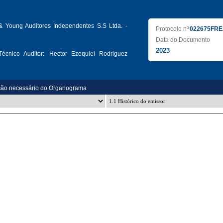
& Young Auditores Independentes S.S Ltda. -
Protocolo nº
022675FRE
Data do Documento
2023
écnico Auditor:
Hector Ezequiel Rodriguez
ção necessário do Organograma