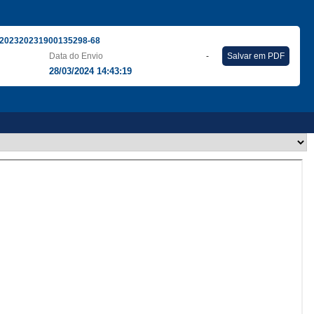
202320231900135298-68
Data do Envio
-
Salvar em PDF
28/03/2024 14:43:19