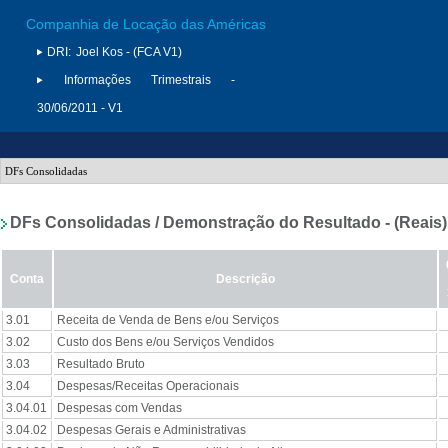
Companhia de Locação das Américas
DRI:
Joel Kos - (FCA V1)
Informações Trimestrais -
30/06/2011 - V1