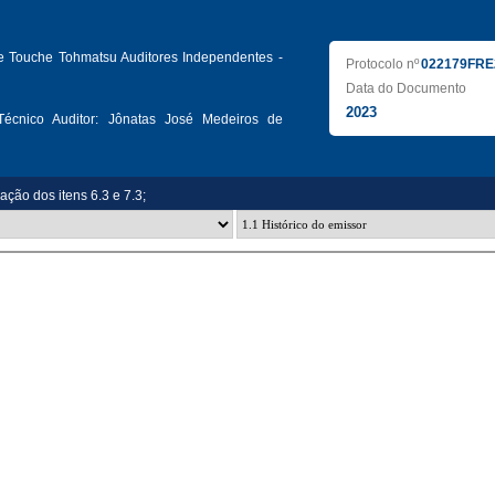
te Touche Tohmatsu Auditores Independentes -
Protocolo nº
022179FRE
Data do Documento
2023
écnico Auditor:
Jônatas José Medeiros de
zação dos itens 6.3 e 7.3;