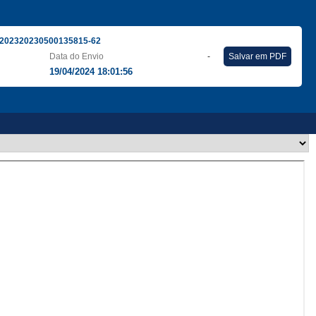
202320230500135815-62
Data do Envio
-
Salvar em PDF
19/04/2024 18:01:56