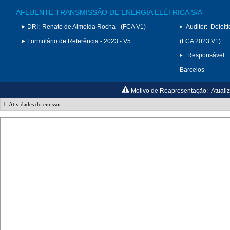
AFLUENTE TRANSMISSÃO DE ENERGIA ELÉTRICA S/A
DRI:
Renato de Almeida Rocha - (FCA V1)
Auditor:
Deloit
Formulário de Referência - 2023 - V5
(FCA 2023 V1)
Responsável T
Barcelos
Motivo de Reapresentação:
Atuali