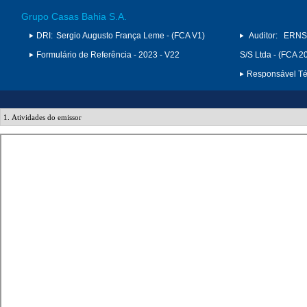
Grupo Casas Bahia S.A.
DRI:
Sergio Augusto França Leme - (FCA V1)
Auditor:
ERNS
Formulário de Referência - 2023 - V22
S/S Ltda - (FCA 2
Responsável Téc