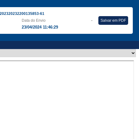
202320232200135853-61
Data do Envio
-
Salvar em PDF
23/04/2024 11:46:29