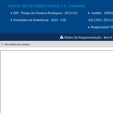
USINAS SID DE MINAS GERAIS S.A.-USIMINAS
DRI:
Thiago da Fonseca Rodrigues - (FCA V1)
Auditor:
ERNS
Formulário de Referência - 2023 - V16
S/S LTDA - (FCA 
Responsável Téc
Motivo de Reapresentação:
Item 6