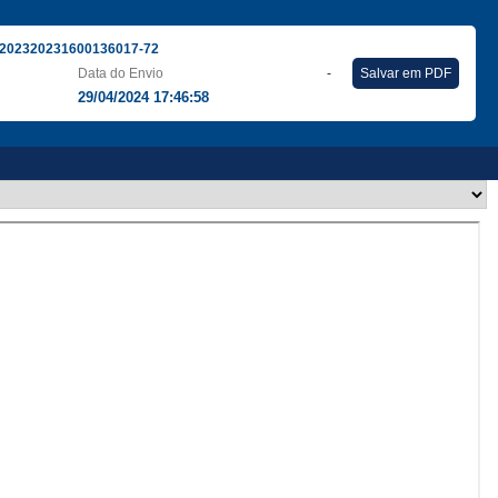
202320231600136017-72
Data do Envio
-
Salvar em PDF
29/04/2024 17:46:58