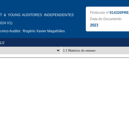
Protocolo nº
014320FRE
T & YOUNG AUDITORES INDEPENDENTES
Data do Documento
2024 V1)
2023
nico Auditor:
Rogério Xavier Magalhães
.1/2