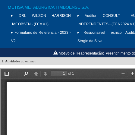
METISA METALURGICA TIMBOENSE S.A.
DRI:
WILSON HARRISON
Auditor:
CONSULT - AU
JACOBSEN - (FCA V1)
INDEPENDENTES - (FCA 2024 V1
Formulário de Referência - 2023 -
Responsável Técnico Audito
V2
Sérgio da Silva
Motivo de Reapresentação:
Preenchimento do