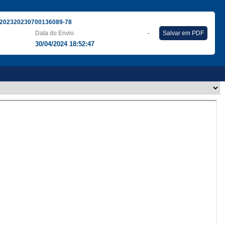
202320230700136089-78
Data do Envio
-
Salvar em PDF
30/04/2024 18:52:47