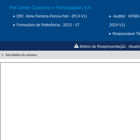
Pet Center Comércio e Participações S.A.
DRI:
Aline Ferreira Penna Peli - (FCA V1)
Auditor:
KPMG 
Formulário de Referência - 2023 - V7
2024 V1)
Responsável Téc
Motivo de Reapresentação:
Atuali