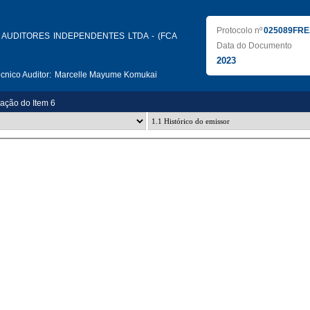
Protocolo nº
025089FRE
AUDITORES INDEPENDENTES LTDA - (FCA
Data do Documento
2023
nico Auditor:
Marcelle Mayume Komukai
zação do Item 6