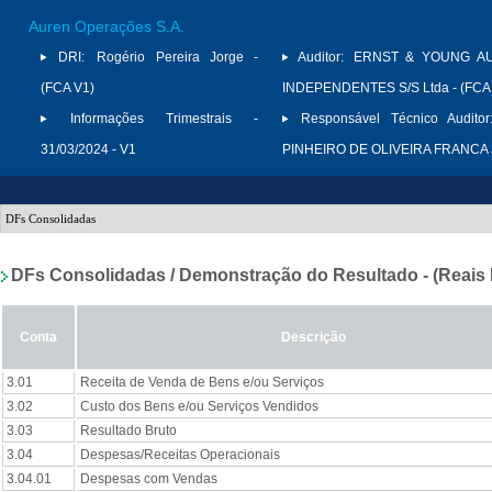
Auren Operações S.A.
DRI:
Rogério Pereira Jorge -
Auditor:
ERNST & YOUNG A
(FCA V1)
INDEPENDENTES S/S Ltda - (FCA
Informações Trimestrais -
Responsável Técnico Auditor
31/03/2024 - V1
PINHEIRO DE OLIVEIRA FRANCA