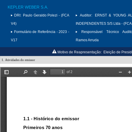
KEPLER WEBER S.A.
DRI:
Paulo Geraldo Polezi - (FCA
Auditor:
ERNST & YOUNG A
V4)
INDEPENDENTES S/S Ltda - (FCA
Formulário de Referência - 2023 -
Responsável Técnico Audito
V17
Ramos Arruda
Motivo de Reapresentação:
Eleição de Presid