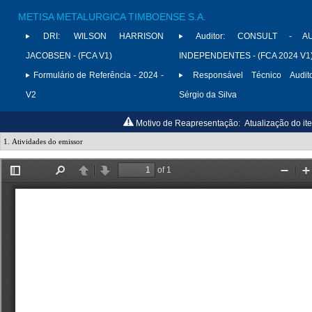
METISA METALURGICA TIMBOENSE S.A.
DRI:
WILSON HARRISON
Auditor:
CONSULT - AU
JACOBSEN - (FCA V1)
INDEPENDENTES - (FCA 2024 V1
Formulário de Referência - 2024 -
Responsável Técnico Audito
V2
Sérgio da Silva
Motivo de Reapresentação:
Atualização do it