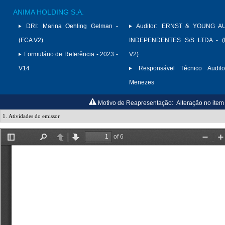
ANIMA HOLDING S.A.
DRI:
Marina Oehling Gelman -
Auditor:
ERNST & YOUNG A
(FCA V2)
INDEPENDENTES S/S LTDA - (
Formulário de Referência - 2023 -
V2)
V14
Responsável Técnico Audito
Menezes
Motivo de Reapresentação:
Alteração no item