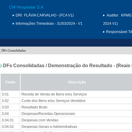
CM Hospitalar S.A
DRI:
FLÁVIA CARVALHO - (FCA V1)
Auditor:
KPMG 
Informações Trimestrais - 31/03/2024 - V1
2024 V1)
Responsável Téc