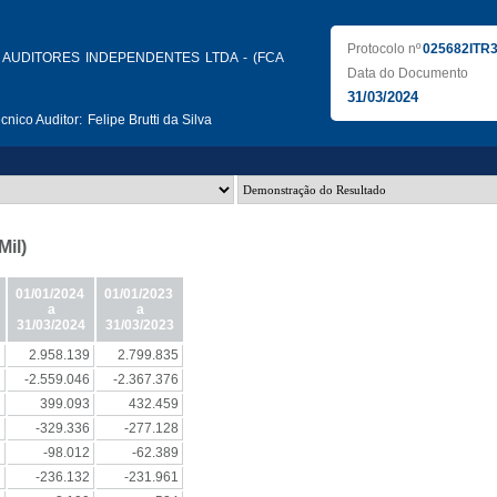
Protocolo nº
025682ITR
AUDITORES INDEPENDENTES LTDA - (FCA
Data do Documento
31/03/2024
nico Auditor:
Felipe Brutti da Silva