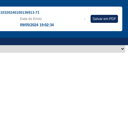
310320240100136913-71
Data do Envio
-
Salvar em PDF
09/05/2024 19:02:34