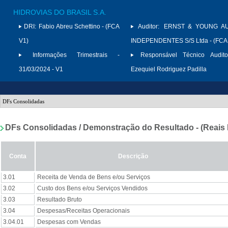
HIDROVIAS DO BRASIL S.A.
DRI:
Fabio Abreu Schettino - (FCA
Auditor:
ERNST & YOUNG A
V1)
INDEPENDENTES S/S Ltda - (FCA
Informações Trimestrais -
Responsável Técnico Audito
31/03/2024 - V1
Ezequiel Rodriguez Padilla