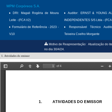
MPM Corpóreos S.A.
DRI:
Magali Rogéria de Moura
Auditor:
ERNST & YOUNG A
Leite - (FCA V2)
INDEPENDENTES S/S Ltda - (FCA
Formulário de Referência - 2023 -
Responsável Técnico Audito
V10
Teixeira Coelho Morgante
Motivo de Reapresentação:
Atualização do it
no dia 30/4/24.