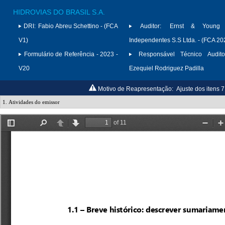
HIDROVIAS DO BRASIL S.A.
DRI:
Fabio Abreu Schettino - (FCA
Auditor:
Ernst & Young A
V1)
Independentes S.S Ltda. - (FCA 20
Formulário de Referência - 2023 -
Responsável Técnico Audito
V20
Ezequiel Rodriguez Padilla
Motivo de Reapresentação:
Ajuste dos itens 7.