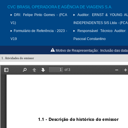
CVC BRASIL OPERADORA E AGÊNCIA DE VIAGENS S.A.
DRI:
Felipe Pinto Gomes - (FCA
Auditor:
ERNST & YOUNG A
V1)
INDEPENDENTES S/S Ltda - (FCA
Formulário de Referência - 2023 -
Responsável Técnico Auditor:
V19
Pascoal Constantino
Motivo de Reapresentação:
Inclusão das data