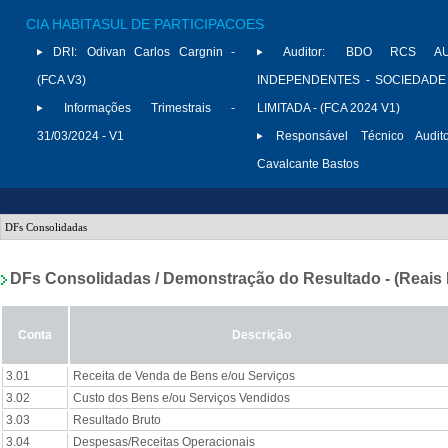
CIA HABITASUL DE PARTICIPACOES
DRI:
Odivan Carlos Cargnin -
Auditor:
BDO RCS AU
(FCA V3)
INDEPENDENTES - SOCIEDADE
Informações Trimestrais -
LIMITADA - (FCA 2024 V1)
31/03/2024 - V1
Responsável Técnico Audito
Cavalcante Bastos