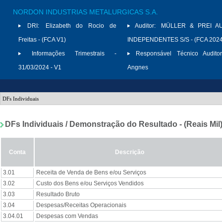
NORDON INDUSTRIAS METALURGICAS S.A.
DRI:
Elizabeth do Rocio de
Auditor:
MÜLLER & PREI A
Freitas - (FCA V1)
INDEPENDENTES S/S - (FCA 2024
Informações Trimestrais -
Responsável Técnico Auditor
31/03/2024 - V1
Angnes