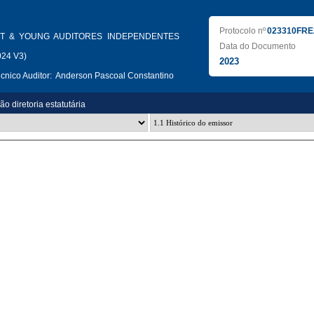
Protocolo nº
023310FRE
T & YOUNG AUDITORES INDEPENDENTES
Data do Documento
024 V3)
2023
nico Auditor:
Anderson Pascoal Constantino
ão diretoria estatutária