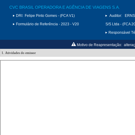
CVC BRASIL OPERADORA E AGÊNCIA DE VIAGENS S.A.
DRI:
Felipe Pinto Gomes - (FCA V1)
Auditor:
ERNS
Formulário de Referência - 2023 - V20
S/S Ltda - (FCA 2
Responsável Téc
Motivo de Reapresentação:
alteraç