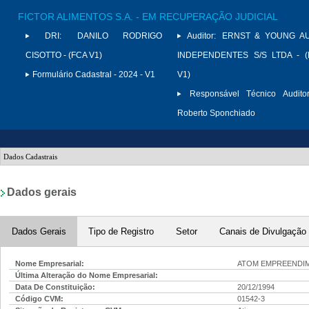
FICTOR ALIMENTOS S.A. - EM RECUPERAÇÃO JUDICIAL
DRI:
DANILO RODRIGO
Auditor:
ERNST & YOUNG A
CISOTTO - (FCA V1)
INDEPENDENTES S/S LTDA - (
Formulário Cadastral - 2024 - V1
V1)
Responsável Técnico Auditor
Roberto Sponchiado