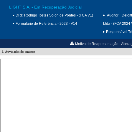
LIGHT S.A. - Em Recuperação Judicial
DRI:
Rodrigo Tostes Solon de Pontes - (FCA V1)
Auditor:
Deloi
Formulário de Referência - 2023 - V14
Ltda - (FCA 2024 
Responsável Téc
Motivo de Reapresentação:
Altera