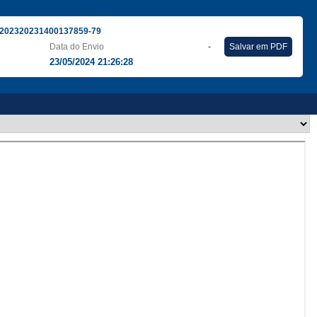
202320231400137859-79
Data do Envio
-
Salvar em PDF
23/05/2024 21:26:28