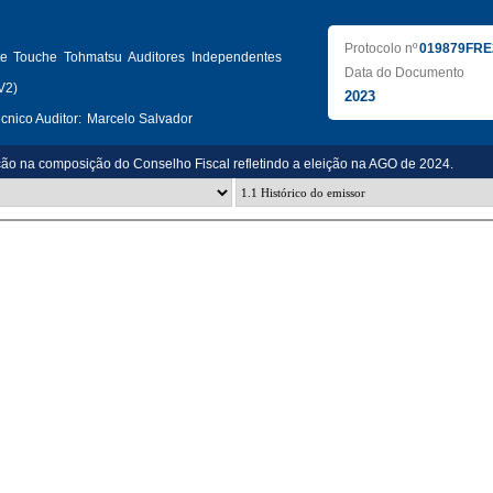
Protocolo nº
019879FRE
tte Touche Tohmatsu Auditores Independentes
Data do Documento
V2)
2023
nico Auditor:
Marcelo Salvador
ção na composição do Conselho Fiscal refletindo a eleição na AGO de 2024.