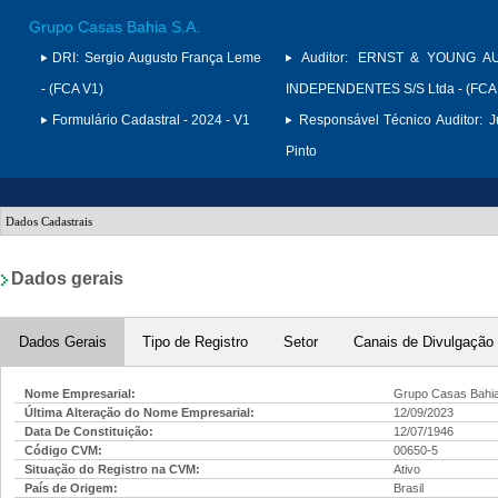
Grupo Casas Bahia S.A.
DRI:
Sergio Augusto França Leme
Auditor:
ERNST & YOUNG A
- (FCA V1)
INDEPENDENTES S/S Ltda - (FCA
Formulário Cadastral - 2024 - V1
Responsável Técnico Auditor:
J
Pinto