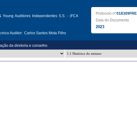
Protocolo nº
018309FRE
& Young Auditores Independentes S.S. - (FCA
Data do Documento
2023
nico Auditor:
Carlos Santos Mota Filho
zação da diretoria e conselho