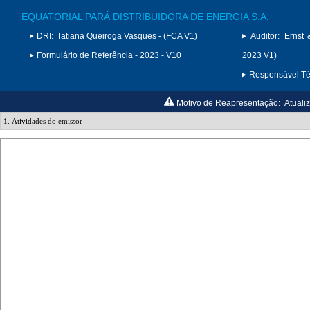
EQUATORIAL PARÁ DISTRIBUIDORA DE ENERGIA S.A.
DRI:
Tatiana Queiroga Vasques - (FCA V1)
Auditor:
Ernst 
Formulário de Referência - 2023 - V10
2023 V1)
Responsável Téc
Motivo de Reapresentação:
Atuali