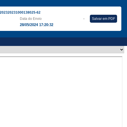
202320231000138025-62
Data do Envio
-
Salvar em PDF
28/05/2024 17:20:32