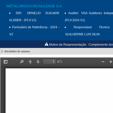
METALURGICA RIOSULENSE S.A.
DRI:
ORNELIO GUILMAR
Auditor:
VGA Auditores Indepe
KLEBER - (FCA V1)
(FCA 2024 V1)
Formulário de Referência - 2024 -
Responsável Técnico 
V2
GUILHERME LUIS SILVA
Motivo de Reapresentação:
Complemento dos 