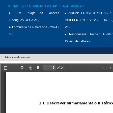
USINAS SID DE MINAS GERAIS S.A.-USIMINAS
DRI:
Thiago da Fonseca
Auditor:
ERNST & YOUNG A
Rodrigues - (FCA V1)
INDEPENDENTES S/S LTDA - (
Formulário de Referência - 2024 -
V1)
V1
Responsável Técnico Auditor
Xavier Magalhães