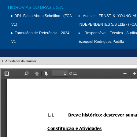
HIDROVIAS DO BRASIL S.A.
DRI:
Fabio Abreu Schettino - (FCA
Auditor:
ERNST & YOUNG A
V1)
INDEPENDENTES S/S Ltda - (FCA
Formulário de Referência - 2024 -
Responsável Técnico Audito
V1
Ezequiel Rodriguez Padilla