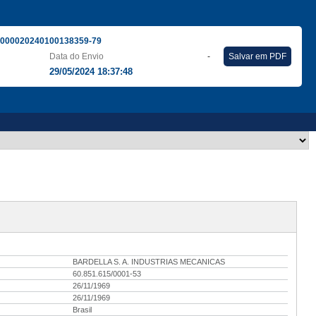
000020240100138359-79
Data do Envio
-
Salvar em PDF
29/05/2024 18:37:48